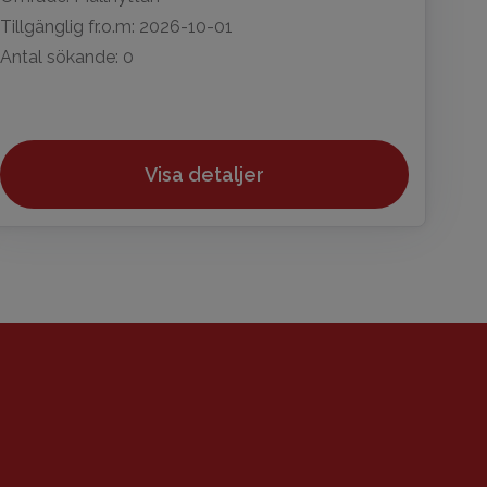
Tillgänglig fr.o.m: 2026-10-01
Antal sökande: 0
Visa detaljer