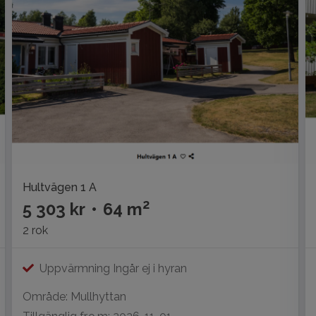
Hultvägen 1 A
2
5 303 kr
•
64 m
2 rok
Uppvärmning Ingår ej i hyran
Område: Mullhyttan