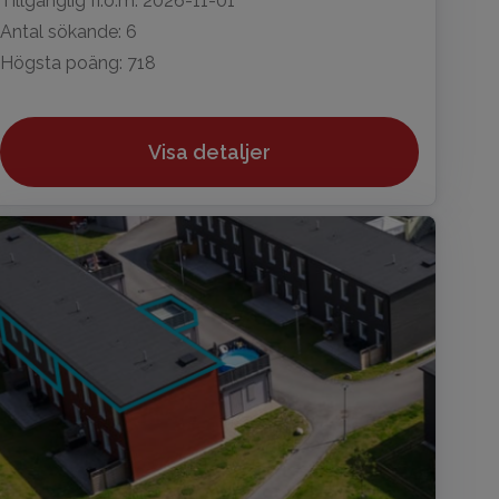
Tillgänglig fr.o.m: 2026-11-01
Antal sökande: 6
Högsta poäng: 718
Visa detaljer