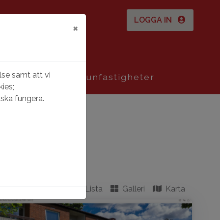
LOGGA IN
×
se samt att vi
Lekebergs kommunfastigheter
ies;
ska fungera.
Lista
Galleri
Karta