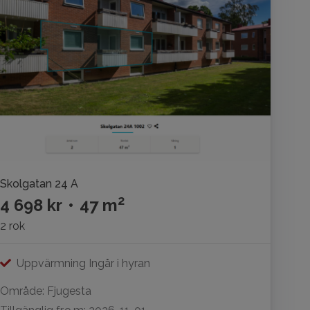
Skolgatan 24 A
2
4 698 kr
•
47 m
2 rok
Uppvärmning Ingår i hyran
Område: Fjugesta