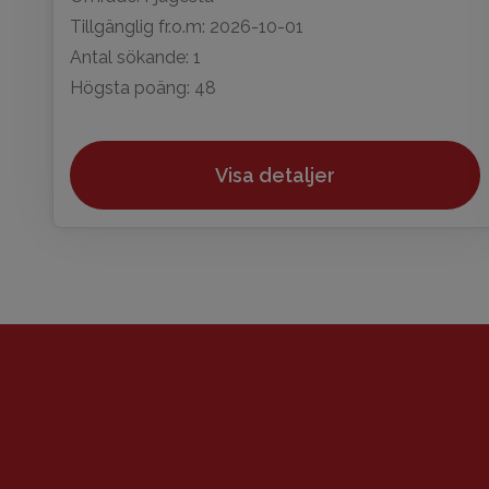
Tillgänglig fr.o.m: 2026-10-01
Antal sökande: 1
Högsta poäng: 48
Visa detaljer