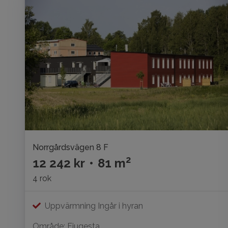
Norrgårdsvägen 8 F
2
12 242 kr
•
81 m
4 rok
Uppvärmning Ingår i hyran
Område: Fjugesta