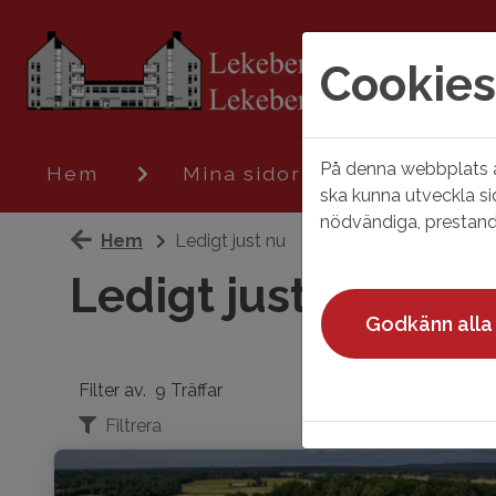
Cookies
På denna webbplats an
Hem
Mina sidor
Ledigt ju
ska kunna utveckla si
nödvändiga, prestand
Hem
Ledigt just nu
Ledigt just nu
Godkänn alla
Filter av.
9 Träffar
Filtrera