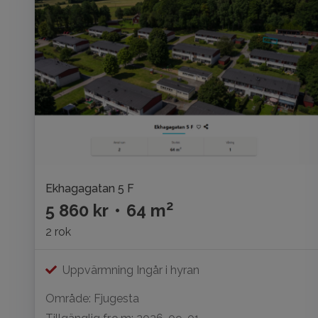
Ekhagagatan 5 F
2
5 860 kr
•
64 m
2 rok
Uppvärmning Ingår i hyran
Område: Fjugesta