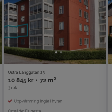
Östra Långgatan 23
2
10 845 kr
•
72 m
3 rok
Uppvärmning Ingår i hyran
Område: Fjugesta