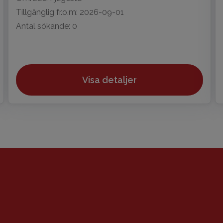
Tillgänglig fr.o.m: 2026-09-01
Antal sökande: 0
Visa detaljer