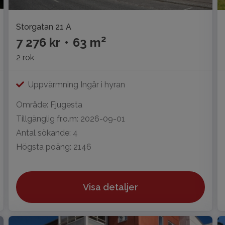
Storgatan 21 A
2
7 276 kr
•
63 m
2 rok
Uppvärmning Ingår i hyran
Område: Fjugesta
Tillgänglig fr.o.m: 2026-09-01
Antal sökande: 4
Högsta poäng: 2146
Visa detaljer