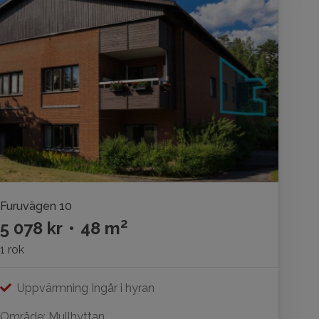
Furuvägen 10
2
5 078 kr
•
48 m
1 rok
Uppvärmning Ingår i hyran
Område: Mullhyttan