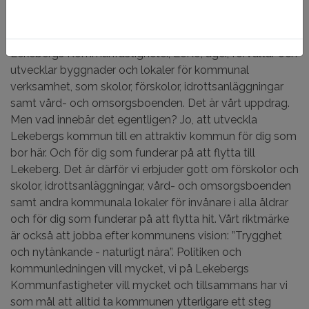
Att skapa en attraktiv kommun
Lekebergs Kommunfastigheter, LeKo, äger, förvaltar och
utvecklar byggnader och lokaler för kommunal
verksamhet, som skolor, förskolor, idrottsanläggningar
samt vård- och omsorgsboenden. Det är vårt uppdrag.
Men vad innebär det egentligen? Jo, att utveckla
Lekebergs kommun till en attraktiv kommun för dig som
bor här. Och för dig som funderar på att flytta till
Lekeberg. Det är därför vi erbjuder gott om förskolor och
skolor, idrottsanläggningar, vård- och omsorgsboenden
samt andra kommunala lokaler för invånare i alla åldrar
och för dig som funderar på att flytta hit. Vårt riktmärke
är också att jobba efter kommunens vision: ”Trygghet
och nytänkande - naturligt nära”. Politiken och
kommunledningen vill mycket, vi på Lekebergs
Kommunfastigheter vill mycket och tillsammans har vi
som mål att alltid ta kommunen ytterligare ett steg