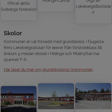
Hidinge-Lanna
(Ägs av
(Privat aktör,
LekebergsBostäde
Solberga förskolor)
r)
Skolor
Kommunen är väl försedd med grundskolor. I Fjugesta
finns Lekebergsskolan för elever från förskoleklass till
årskurs 9 medan skolan i Hidinge och Mullhyttan har
spannet F-6.
Här läser du mer om grundskolorna i kommunen.