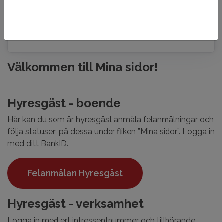
Har du inte ett konto? Registrera dig här!
Välkommen till Mina sidor!
Hyresgäst - boende
Här kan du som är hyresgäst anmäla felanmälningar och
följa statusen på dessa under fliken ”Mina sidor”. Logga in
med ditt BankID.
Felanmälan Hyresgäst
Hyresgäst - verksamhet
Logga in med ert intressentnummer och tillhörande