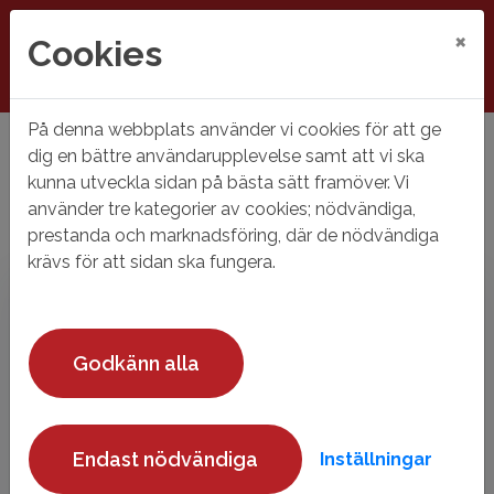
×
Cookies
På denna webbplats använder vi cookies för att ge
Hem
Mina sidor
dig en bättre användarupplevelse samt att vi ska
kunna utveckla sidan på bästa sätt framöver. Vi
Mina sidor
använder tre kategorier av cookies; nödvändiga,
prestanda och marknadsföring, där de nödvändiga
Mobilt BankID
Lösenord
krävs för att sidan ska fungera.
Godkänn alla
Starta Mobilt BankID
Endast nödvändiga
Inställningar
Mobilt BankId på annan enhet