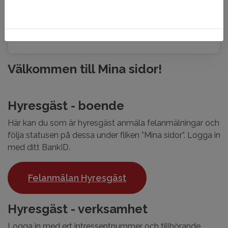
Har du inte ett konto? Registrera dig här!
Välkommen till Mina sidor!
Hyresgäst - boende
Här kan du som är hyresgäst anmäla felanmälningar och
följa statusen på dessa under fliken ”Mina sidor”. Logga in
med ditt BankID.
Felanmälan Hyresgäst
Hyresgäst - verksamhet
Logga in med ert intressentnummer och tillhörande