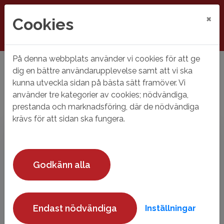
×
Cookies
På denna webbplats använder vi cookies för att ge
Hem
Mina sidor
dig en bättre användarupplevelse samt att vi ska
kunna utveckla sidan på bästa sätt framöver. Vi
Mina sidor
använder tre kategorier av cookies; nödvändiga,
prestanda och marknadsföring, där de nödvändiga
Mobilt BankID
Lösenord
krävs för att sidan ska fungera.
Godkänn alla
Starta Mobilt BankID
Endast nödvändiga
Inställningar
Mobilt BankId på annan enhet